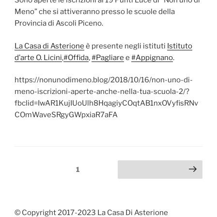
Sono aperte le iscrizioni ai 19 Punti Luce di “Non uno di
Meno” che si attiveranno presso le scuole della
Provincia di Ascoli Piceno.
La Casa di Asterione
è presente negli istituti
Istituto
d’arte O. Licini
,
#
Offida
,
#
Pagliare
e
#
Appignano
.
https://nonunodimeno.blog/2018/10/16/non-uno-di-
meno-iscrizioni-aperte-anche-nella-tua-scuola-2/?
fbclid=IwAR1KujIUoUlh8HqagiyCOqtAB1nxOVyfisRNv
COmWaveSRgyGWpxiaR7aFA
Paginazione
Pagina
1
Pagina successiva
degli
articoli
© Copyright 2017-2023 La Casa Di Asterione