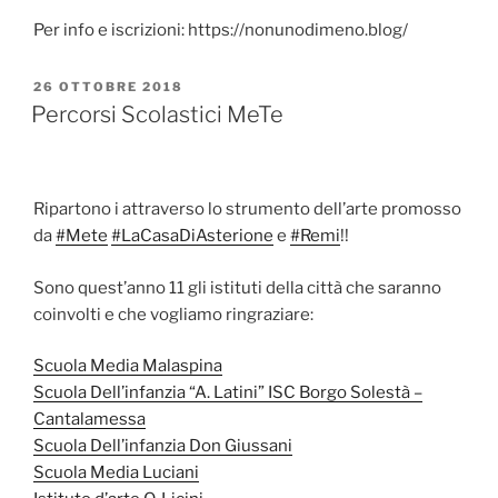
Per info e iscrizioni: https://nonunodimeno.blog/
PUBBLICATO
26 OTTOBRE 2018
IL
Percorsi Scolastici MeTe
Ripartono i attraverso lo strumento dell’arte promosso
da
#
Mete
#
LaCasaDiAsterione
e
#
Remi
!!
Sono quest’anno 11 gli istituti della città che saranno
coinvolti e che vogliamo ringraziare:
Scuola Media Malaspina
Scuola Dell’infanzia “A. Latini” ISC Borgo Solestà –
Cantalamessa
Scuola Dell’infanzia Don Giussani
Scuola Media Luciani