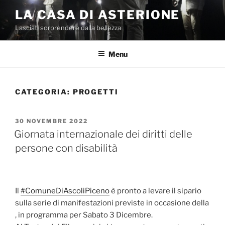
Salta
LA CASA DI ASTERIONE
al
Lasciati sorprendere dalla bellezza
contenuto
Menu
CATEGORIA:
PROGETTI
PUBBLICATO
30 NOVEMBRE 2022
IL
Giornata internazionale dei diritti delle
persone con disabilità
Il
#ComuneDiAscoliPiceno
è pronto a levare il sipario
sulla serie di manifestazioni previste in occasione della
, in programma per Sabato 3 Dicembre.