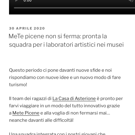
PUBBLICATO
30 APRILE 2020
IL
MeTe picene non si ferma: pronta la
squadra per i laboratori artistici nei musei
Questo periodo ci pone davanti nuove sfide e noi
rispondiamo con nuove idee e un nuovo modo di fare
turismo!
Il team dei ragazzi di
La Casa di Asterione
è pronto per
farvi viaggiare in un modo del tutto innovativo grazie
a
Mete Picene
e alla voglia di non fermarsi mai…
neanche davanti alle difficoltà!
Una squadra integrata con i nostri giovani che