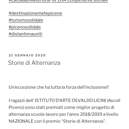
#
destinazionemetepicene
#
turismosolidale
#
picenosolidale
#
distantimauniti
PUBBLICATO
21 GENNAIO 2020
IL
Storie di Alternanza
Un’eccezione che ha tutta la forza dell’inclusione!!
I ragazzi dell’ ISTITUTO D’ARTE OSVALDO LICINI (Ascoli
Piceno)​ sono stati premiati come miglior progetto di
alternanza scuola-lavoro per l’anno 2018/2019 a livello
NAZIONALE con il premio “Storie di Alternanza”.