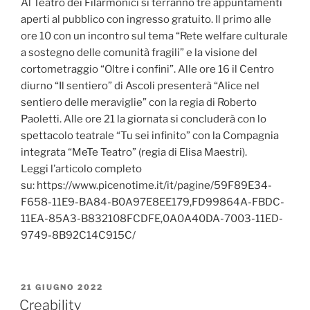
Al Teatro dei Filarmonici si terranno tre appuntamenti
aperti al pubblico con ingresso gratuito. Il primo alle
ore 10 con un incontro sul tema “Rete welfare culturale
a sostegno delle comunità fragili” e la visione del
cortometraggio “Oltre i confini”. Alle ore 16 il Centro
diurno “Il sentiero” di Ascoli presenterà “Alice nel
sentiero delle meraviglie” con la regia di Roberto
Paoletti. Alle ore 21 la giornata si concluderà con lo
spettacolo teatrale “Tu sei infinito” con la Compagnia
integrata “MeTe Teatro” (regia di Elisa Maestri).
Leggi l’articolo completo
su: https://www.picenotime.it/it/pagine/59F89E34-
F658-11E9-BA84-B0A97E8EE179,FD99864A-FBDC-
11EA-85A3-B832108FCDFE,0A0A40DA-7003-11ED-
9749-8B92C14C915C/
PUBBLICATO
21 GIUGNO 2022
IL
Creability