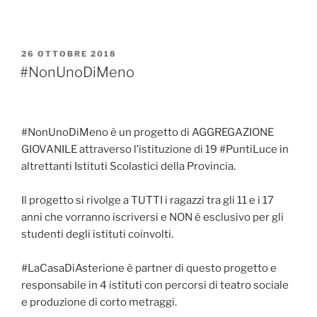
PUBBLICATO
26 OTTOBRE 2018
IL
#NonUnoDiMeno
#NonUnoDiMeno
è un progetto di AGGREGAZIONE
GIOVANILE attraverso l’istituzione di 19
#PuntiLuce
in
altrettanti Istituti Scolastici della Provincia.
Il progetto si rivolge a TUTTI i ragazzi tra gli 11 e i 17
anni che vorranno iscriversi e NON è esclusivo per gli
studenti degli istituti coinvolti.
#LaCasaDiAsterione
è partner di questo progetto e
responsabile in 4 istituti con percorsi di teatro sociale
e produzione di corto metraggi.