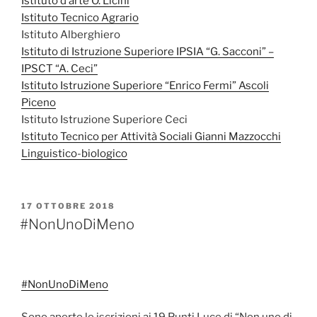
Istituto d’arte O. Licini
Istituto Tecnico Agrario
Istituto Alberghiero
Istituto di Istruzione Superiore IPSIA “G. Sacconi” –
IPSCT “A. Ceci”
Istituto Istruzione Superiore “Enrico Fermi” Ascoli
Piceno
Istituto Istruzione Superiore Ceci
Istituto Tecnico per Attività Sociali Gianni Mazzocchi
Linguistico-biologico
PUBBLICATO
17 OTTOBRE 2018
IL
#NonUnoDiMeno
#
NonUnoDiMeno