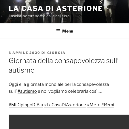
Salta
LA CASA DI ASTERIONE
al
Lasciati sorprendere dalla bellezza
contenuto
Menu
PUBBLICATO
3 APRILE 2020
DI
GIORGIA
IL
Giornata della consapevolezza sull’
autismo
Oggi è la giornata mondiale per la consapevolezza
sull’
#
autismo
e noi vogliamo celebrarla così….
#
MiDipingoDiBlu
#
LaCasaDiAsterione
#
MeTe
#
Remi