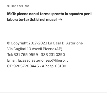
Articolo
SUCCESSIVO
successivo
MeTe picene non si ferma: pronta la squadra per i
laboratori artistici nei musei
© Copyright 2017-2023 La Casa Di Asterione
Via Cagliari 10 Ascoli Piceno (AP)
Tel: 331 765 0599 - 333 231 0290
Email: lacasadiasterioneap@libero.it
CF: 92057280445 - AP cap. 63100