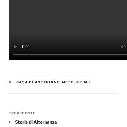
CATEGORIE
CASA DI ASTERIONE
,
METE
,
R.E.M.I.
Navigazione
Articolo
PRECEDENTE
articoli
precedente:
Storie di Alternanza