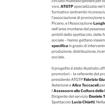
circuito multidisciplinare per l
vivo,
ATGTP
specializzata nel t
formativo (entrambi riconosciut
l’associazione di promozione 
Piceno, e l’Associazione
Luogh
nell’area montana del pesarese 
ambiti dello spettacolo, della f
sociale – hanno gettano insieme
specifica
in grado di intervenir
produzione, distribuzione, ricer
sociale.
Il progetto è stato illustrato u
promotori – la referente del 
presidente ATGTP
Fabrizio Giu
Asterione e
Alice Toccaceli
per
l’
Assessore alla Cultura della
Dirigente del servizio
Daniele T
Spettacolo
Lucia Chiatti
. Nell