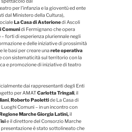
o spettacolo dal
eatro per l’infanzia e la gioventù ed ente
i dal Ministero della Cultura),
sociale
La Casa di
Asterione
di Ascoli
i Comuni
di Fermignano che opera
– forti di esperienza pluriennale negli
ormazione e delle iniziative di prossimità
 le basi per creare una
rete operativa
e con sistematicità sul territorio con la
ca e promozione di iniziative di teatro
fficialmente dai rappresentanti degli Enti
progetto per AMAT
Carlotta Tringali
, il
liani
,
Roberto Paoletti
de La Casa di
 Luoghi Comuni – in un incontro con
 Regione Marche Giorgia Latini,
il
isi
e il direttore del Consorzio Marche
a presentazione è stato sottolineato che