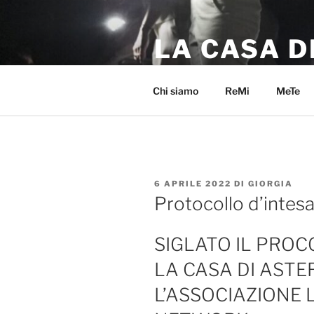
Salta
al
LA CASA D
contenuto
Lasciati sorprendere dalla bell
Chi siamo
ReMi
MeTe
PUBBLICATO
6 APRILE 2022
DI
GIORGIA
IL
Protocollo d’intes
SIGLATO IL PROC
LA CASA DI ASTE
L’ASSOCIAZIONE 