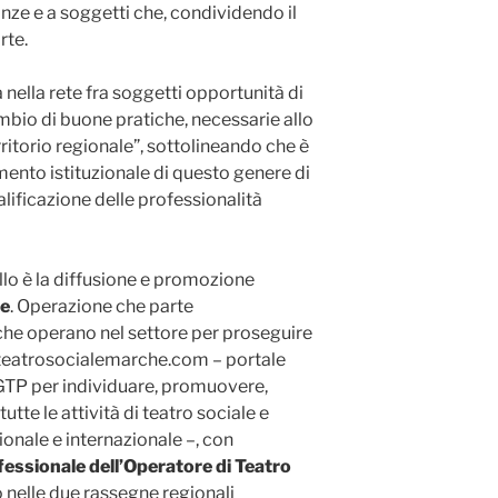
anze e a soggetti che, condividendo il
rte.
 nella rete fra soggetti opportunità di
mbio di buone pratiche, necessarie allo
rritorio regionale”, sottolineando che è
ento istituzionale di questo genere di
ualificazione delle professionalità
llo è la diffusione e promozione
he
. Operazione che parte
he operano nel settore per proseguire
teatrosocialemarche.com – portale
TP per individuare, promuovere,
tte le attività di teatro sociale e
ionale e internazionale –, con
fessionale dell’Operatore di Teatro
 nelle due rassegne regionali