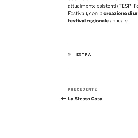
attualmente esistenti (TESPI Fe
Festival), con la
creazione di u
festival
regionale
annuale.
CATEGORIE
EXTRA
Navigazione
Articolo
PRECEDENTE
articoli
precedente:
La Stessa Cosa