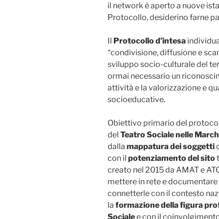
il network è aperto a nuove ist
Protocollo, desiderino farne pa
Il
Protocollo d’intesa
individua
“condivisione, diffusione e sca
sviluppo socio-culturale del te
ormai necessario un riconoscim
attività e la valorizzazione e q
socioeducative.
Obiettivo primario del protoco
del
Teatro Sociale nelle Marc
dalla
mappatura
dei soggetti
c
con il
potenziamento del sito
creato nel 2015 da AMAT e ATG
mettere in rete e documentare tu
connetterle con il contesto naz
la
formazione della figura pro
Sociale
e con il coinvolgimento