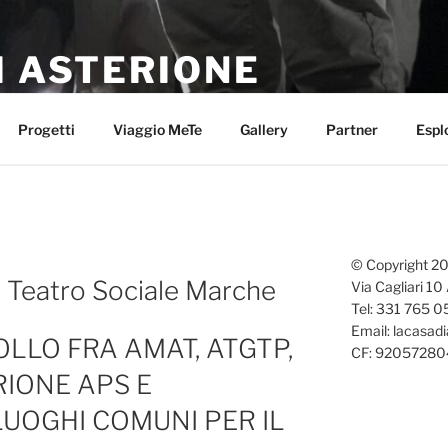
I ASTERIONE
ezza
Progetti
Viaggio MeTe
Gallery
Partner
Espl
© Copyright 20
a Teatro Sociale Marche
Via Cagliari 10
Tel: 331 765 
Email: lacasadi
OLLO FRA AMAT, ATGTP,
CF: 920572804
RIONE APS E
LUOGHI COMUNI PER IL