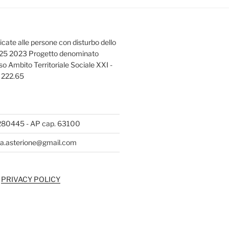
dicate alle persone con disturbo dello
725 2023 Progetto denominato
o Ambito Territoriale Sociale XXI -
o 222.65
57280445 - AP cap. 63100
eria.asterione@gmail.com
|
PRIVACY POLICY