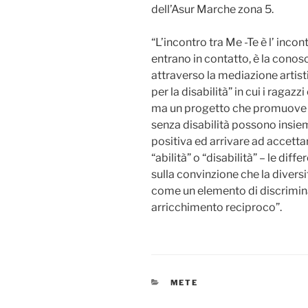
dell’Asur Marche zona 5.
“L’incontro tra Me -Te è l’ incon
entrano in contatto, è la conos
attraverso la mediazione artist
per la disabilità” in cui i ragaz
ma un progetto che promuove le
senza disabilità possono insiem
positiva ed arrivare ad accettar
“abilità” o “disabilità” – le diff
sulla convinzione che la divers
come un elemento di discrimin
arricchimento reciproco”.
CATEGORIE
METE