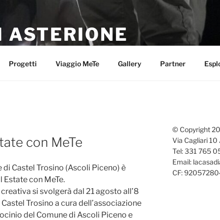
I ASTERIONE
ezza
Progetti
Viaggio MeTe
Gallery
Partner
Espl
© Copyright 20
tate con MeTe
Via Cagliari 10
Tel: 331 765 
Email: lacasadi
 di Castel Trosino (Ascoli Piceno) è
CF: 920572804
l Estate con MeTe.
creativa si svolgerà dal 21 agosto all’8
Castel Trosino a cura dell’associazione
rocinio del Comune di Ascoli Piceno e