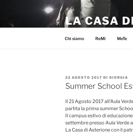
Salta
al
LA CASA D
contenuto
Lasciati sorprendere dalla bell
Chi siamo
ReMi
MeTe
PUBBLICATO
22 AGOSTO 2017
DI
GIORGIA
IL
Summer School Es
Il 21 Agosto 2017 all’Aula Verde
partita la prima summer Schoo
Il campus estivo di educazione 
settembre presso Aula Verde a 
La Casa di Asterione con il pat